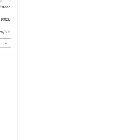
a
 Estado
,
9
(02).
iew/606