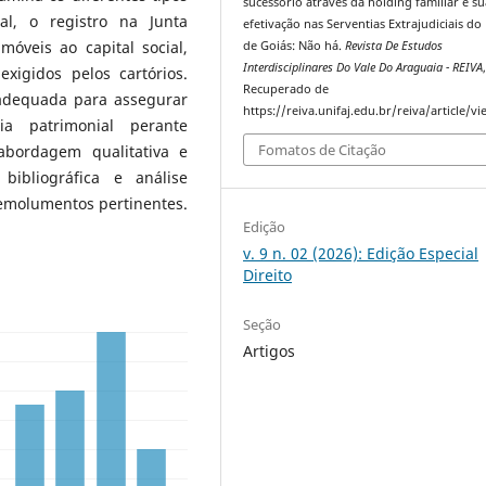
sucessório através da holding familiar e su
al, o registro na Junta
efetivação nas Serventias Extrajudiciais do
móveis ao capital social,
de Goiás: Não há.
Revista De Estudos
Interdisciplinares Do Vale Do Araguaia - REIVA
exigidos pelos cartórios.
Recuperado de
 adequada para assegurar
https://reiva.unifaj.edu.br/reiva/article/v
cia patrimonial perante
Fomatos de Citação
 abordagem qualitativa e
bibliográfica e análise
 emolumentos pertinentes.
Edição
v. 9 n. 02 (2026): Edição Especial
Direito
Seção
Artigos