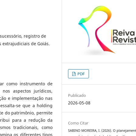
sucessório, registro de
as extrajudiciais de Goiás.
PDF
iar como instrumento de
 nos aspectos jurídicos,
Publicado
uição e implementação nas
2026-05-08
Ressalta-se que a holding
te do patrimônio, permite
ribui para a redução da
Como Citar
smos tradicionais, como
SABINO MOREIRA, I. (2026). O planejamen
amina os diferentes tipos