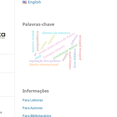
English
Palavras-chave
maurice sendak
jurisprudência
direitos da natureza
estado democratico de direito
pobreza
história
políticas públicas
criança.
constituição federal
literatura infantil;
livro didático
criança preta
ret
ensino
anpp
separação dos poderes
direito internacional
Informações
Para Leitores
Para Autores
to
Para Bibliotecários